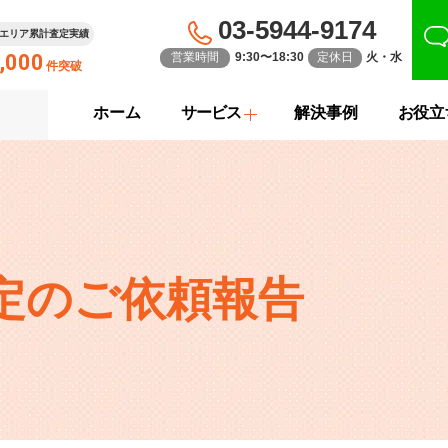
03-5944-9174
エリア累計査定実績
,000
営業時間
9:30〜18:30
定休日
火・水
件突破
ホーム
サービス
解決事例
お役立
定のご依頼報告