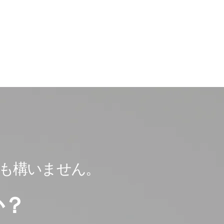
も
構いません。
か？