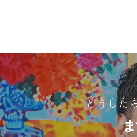
「
ど
う
し
た
ま