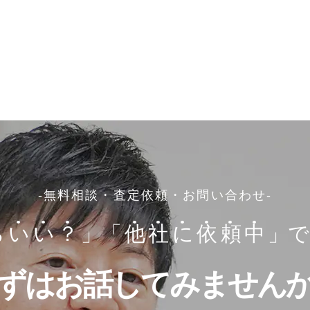
-無料相談・査定依頼・お問い合わせ-
ら
い
い
？
」
「
他
社
に
依
頼
中
」で
ずはお話してみません