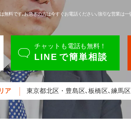
は無料です｡
お急ぎの方は今すぐお電話ください｡
強引な営業は一
チャットも電話も無料！
LINE
で簡単相談
リア
東京都北区・豊島区､板橋区､練馬区