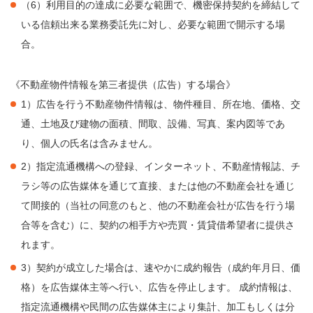
（6）利用目的の達成に必要な範囲で、機密保持契約を締結して
いる信頼出来る業務委託先に対し、必要な範囲で開示する場
合。
《不動産物件情報を第三者提供（広告）する場合》
1）広告を行う不動産物件情報は、物件種目、所在地、価格、交
通、土地及び建物の面積、間取、設備、写真、案内図等であ
り、個人の氏名は含みません。
2）指定流通機構への登録、インターネット、不動産情報誌、チ
ラシ等の広告媒体を通じて直接、または他の不動産会社を通じ
て間接的（当社の同意のもと、他の不動産会社が広告を行う場
合等を含む）に、契約の相手方や売買・賃貸借希望者に提供さ
れます。
3）契約が成立した場合は、速やかに成約報告（成約年月日、価
格）を広告媒体主等へ行い、広告を停止します。 成約情報は、
指定流通機構や民間の広告媒体主により集計、加工もしくは分