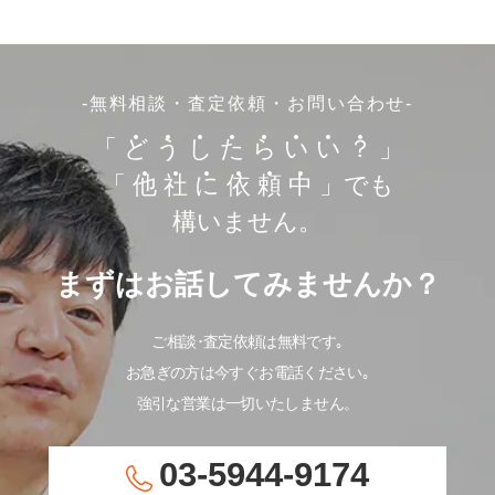
-無料相談・査定依頼・お問い合わせ-
「
ど
う
し
た
ら
い
い
？
」
「
他
社
に
依
頼
中
」でも
構いません。
まずはお話してみませんか？
ご相談･査定依頼は無料です｡
お急ぎの方は今すぐお電話ください｡
強引な営業は一切いたしません。
03-5944-9174