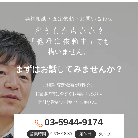
-無料相談・査定依頼・お問い合わせ-
「
ど
う
し
た
ら
い
い
？
」
「
他
社
に
依
頼
中
」でも
構いません。
まずはお話してみませんか？
ご相談･査定依頼は無料です｡
お急ぎの方は今すぐお電話ください｡
強引な営業は一切いたしません。
03-5944-9174
営業時間
9:30〜18:30
定休日
火・水