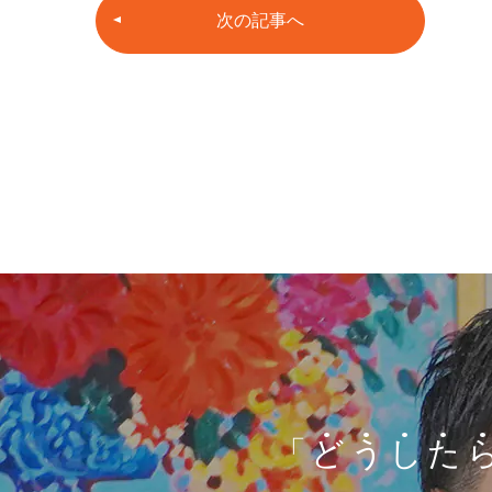
次の記事へ
「
ど
う
し
た