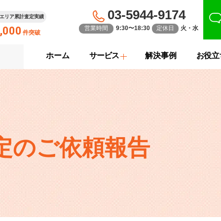
03-5944-9174
エリア累計査定実績
,000
営業時間
9:30〜18:30
定休日
火・水
件突破
ホーム
サービス
解決事例
お役立
定のご依頼報告