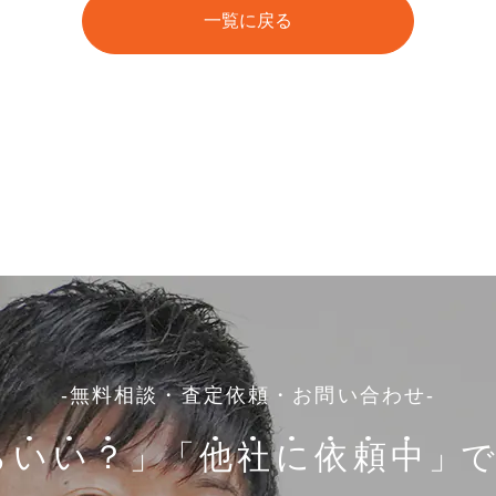
一覧に戻る
-無料相談・査定依頼・お問い合わせ-
ら
い
い
？
」
「
他
社
に
依
頼
中
」で