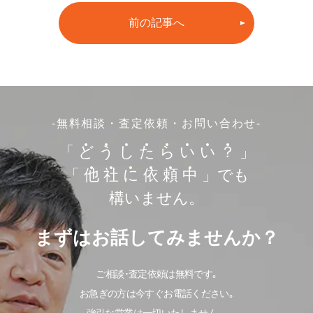
前の記事へ
-無料相談・査定依頼・お問い合わせ-
「
ど
う
し
た
ら
い
い
？
」
「
他
社
に
依
頼
中
」でも
構いません。
まずはお話してみませんか？
ご相談･査定依頼は無料です｡
お急ぎの方は今すぐお電話ください｡
強引な営業は一切いたしません。