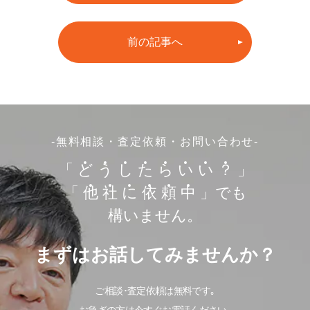
前の記事へ
-無料相談・査定依頼・お問い合わせ-
「
ど
う
し
た
ら
い
い
？
」
「
他
社
に
依
頼
中
」でも
構いません。
まずはお話してみませんか？
ご相談･査定依頼は無料です｡
お急ぎの方は今すぐお電話ください｡