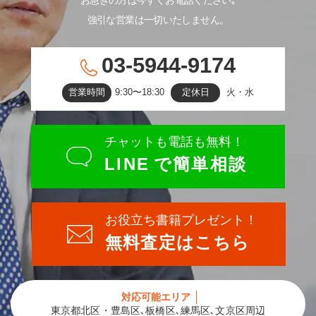
強引な営業は一切いたしません。
03-5944-9174
営業時間
9:30〜18:30
定休日
火・水
チャットも電話も無料！
LINE
で簡単相談
お役立ち書籍プレゼント！
無料査定はこちら
対応可能エリア
東京都北区・豊島区､板橋区､練馬区､文京区周辺