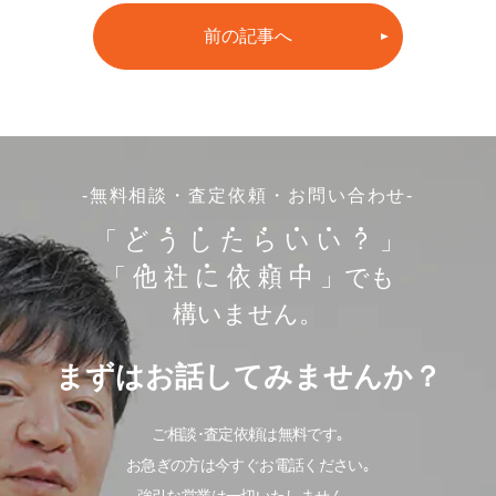
前の記事へ
-無料相談・査定依頼・お問い合わせ-
「
ど
う
し
た
ら
い
い
？
」
「
他
社
に
依
頼
中
」でも
構いません。
まずはお話してみませんか？
ご相談･査定依頼は無料です｡
お急ぎの方は今すぐお電話ください｡
強引な営業は一切いたしません。