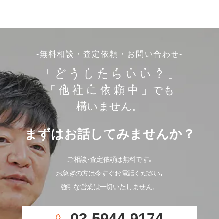
-無料相談・査定依頼・お問い合わせ-
「
ど
う
し
た
ら
い
い
？
」
「
他
社
に
依
頼
中
」でも
構いません。
まずはお話してみませんか？
ご相談･査定依頼は無料です｡
お急ぎの方は今すぐお電話ください｡
強引な営業は一切いたしません。
03-5944-9174