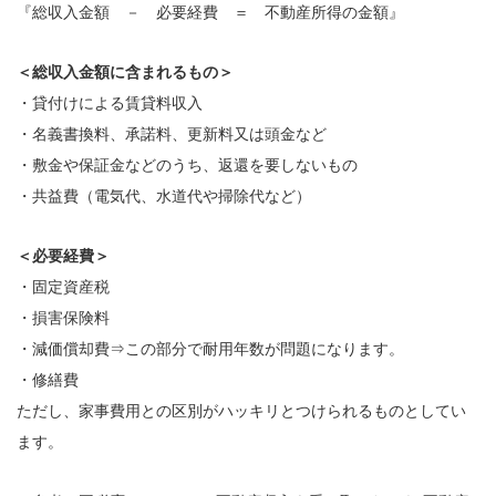
『総収入金額 － 必要経費 ＝ 不動産所得の金額』
＜総収入金額に含まれるもの＞
・貸付けによる賃貸料収入
・名義書換料、承諾料、更新料又は頭金など
・敷金や保証金などのうち、返還を要しないもの
・共益費（電気代、水道代や掃除代など）
＜必要経費＞
・固定資産税
・損害保険料
・減価償却費⇒この部分で耐用年数が問題になります。
・修繕費
ただし、家事費用との区別がハッキリとつけられるものとしてい
ます。