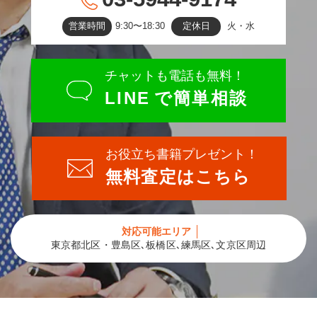
営業時間
9:30〜18:30
定休日
火・水
チャットも電話も無料！
LINE
で簡単相談
お役立ち書籍プレゼント！
無料査定はこちら
対応可能エリア
東京都北区・豊島区､板橋区､練馬区､文京区周辺