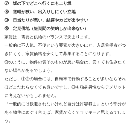
⑦ 坂の下でどこへ行くにも上り坂
⑧ 道幅が狭い、出入りしにくい立地
⑨ 日当たりが悪い、結露やカビが出やすい
⑩ 定期借地（短期間の契約しか出来ない）
家賃は、需要と供給のバランスで決まります。
一般的に不人気、不便という要素が大きいほど、入居希望者がつ
きにくく、家賃価格を安くして募集することになります。
⑨のように、物件の質そのものが悪い場合は、安くても住みたく
ない場合があるでしょう。
ただし、①②の場合には、自転車で行動することが多いならそれ
ほどこだわらなくても良いですし、③も独身男性ならデメリット
に考えないかもしれません。
『一般的には歓迎されないけれど自分は許容範囲』という部分が
ある物件にめぐり合えば、家賃が安くてラッキーと思えるでしょ
う。