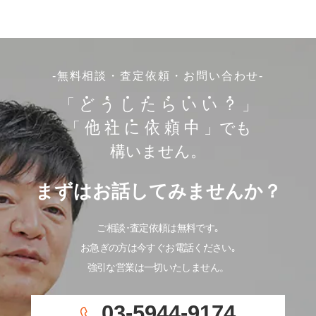
-無料相談・査定依頼・お問い合わせ-
「
ど
う
し
た
ら
い
い
？
」
「
他
社
に
依
頼
中
」でも
構いません。
まずはお話してみませんか？
ご相談･査定依頼は無料です｡
お急ぎの方は今すぐお電話ください｡
強引な営業は一切いたしません。
03-5944-9174