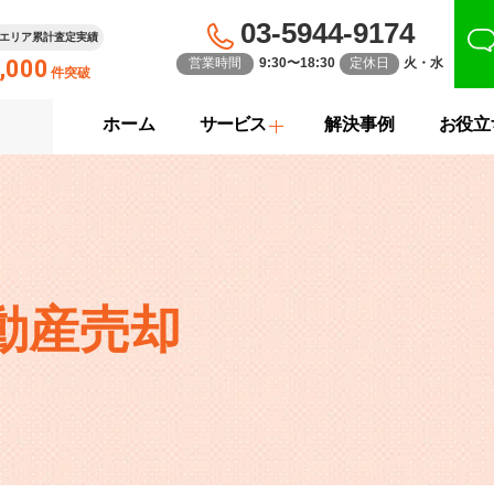
03-5944-9174
エリア累計査定実績
,000
営業時間
9:30〜18:30
定休日
火・水
件突破
ホーム
サービス
解決事例
お役立
動産売却