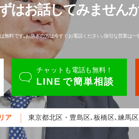
ずはお話してみません
は無料です｡
お急ぎの方は今すぐお電話ください｡
強引な営業は一
チャットも電話も無料！
LINE
で簡単相談
リア
東京都北区・豊島区､板橋区､練馬区