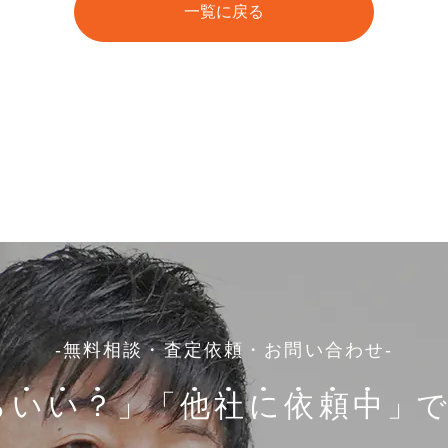
一覧に戻る
-無料相談・査定依頼・お問い合わせ-
ら
い
い
？
」
「
他
社
に
依
頼
中
」で