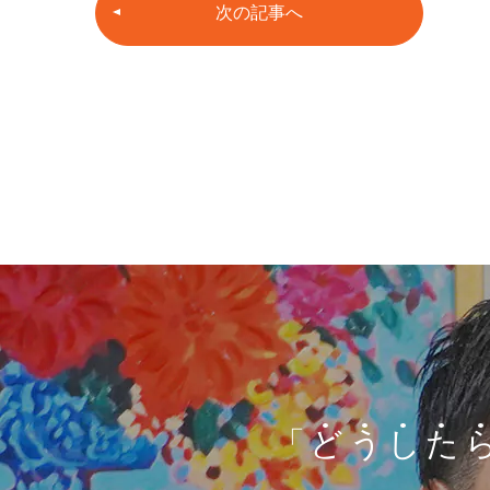
次の記事へ
「
ど
う
し
た