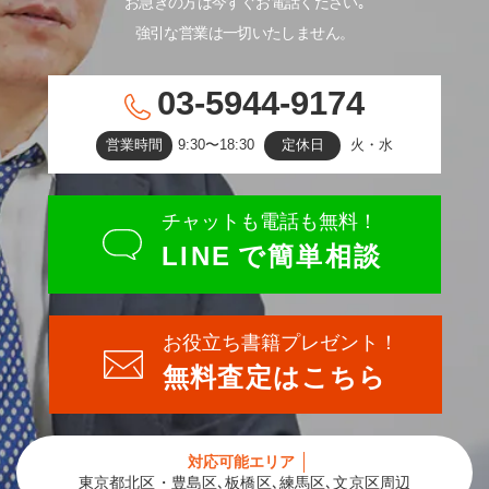
お急ぎの方は今すぐお電話ください｡
強引な営業は一切いたしません。
03-5944-9174
営業時間
9:30〜18:30
定休日
火・水
チャットも電話も無料！
LINE
で簡単相談
お役立ち書籍プレゼント！
無料査定はこちら
対応可能エリア
東京都北区・豊島区､板橋区､練馬区､文京区周辺