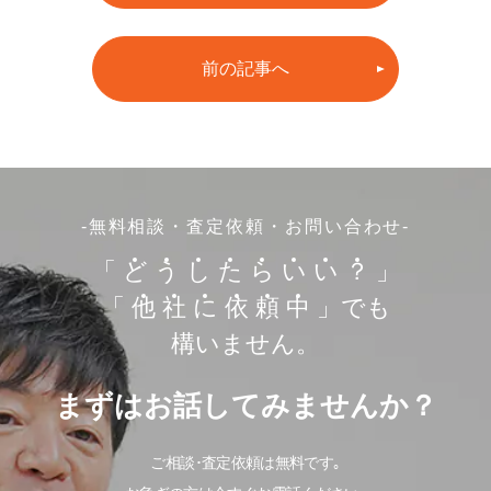
前の記事へ
-無料相談・査定依頼・お問い合わせ-
「
ど
う
し
た
ら
い
い
？
」
「
他
社
に
依
頼
中
」でも
構いません。
まずはお話してみませんか？
ご相談･査定依頼は無料です｡