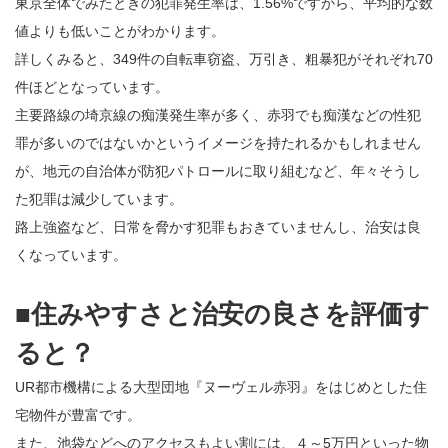
東京全体でみたときの犯罪発生率は、1.56%ですから、平均的な数
値よりも低いことがわかります。
詳しくみると、349件の自転車窃盗、万引き、粗暴犯がそれぞれ70
件ほどとなっています。
主要路線の埼京線の痴漢発生率が多く、赤羽でも痴漢などの性犯
罪が多いのではないかというイメージを持たれるかもしれません
が、地元の自治体が防犯パトロールに取り組むなど、年々そうし
た犯罪は減少しています。
路上強盗など、日常を脅かす犯罪もおきていませんし、治安は良
くなっています。
■住みやすさと治安の良さを評価す
ると？
UR都市機構による大型団地『ヌーヴェル赤羽』をはじめとした住
宅物件が豊富です。
また、池袋などへのアクセスもよい割には、４～5万円といった物