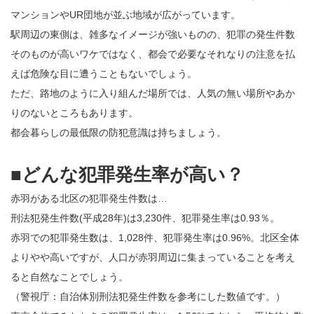
マンションやUR団地が並ぶ地域が広がっています。
駅周辺の東側は、雑多なイメージが強いものの、犯罪の発生件数
そのものが高いワケではなく、都会で必要なそれなりの注意を払
えば危険な目に遭うこともないでしょう。
ただ、路地のように入り組んだ場所では、人気の無い場所やあか
りのないところもあります。
都会暮らしの最低限の防犯意識は持ちましょう。
■どんな犯罪発生率が高い？
赤羽がある北区の犯罪発生件数は…
刑法犯発生件数(平成28年)は3,230件、犯罪発生率は0.93％。
赤羽での犯罪発生数は、1,028件、犯罪発生率は0.96%。北区全体
よりやや高いですが、人口が赤羽周辺に集まっていることを考え
ると自然なことでしょう。
（警視庁：自治体別刑法犯発生件数を参考にした数値です。）