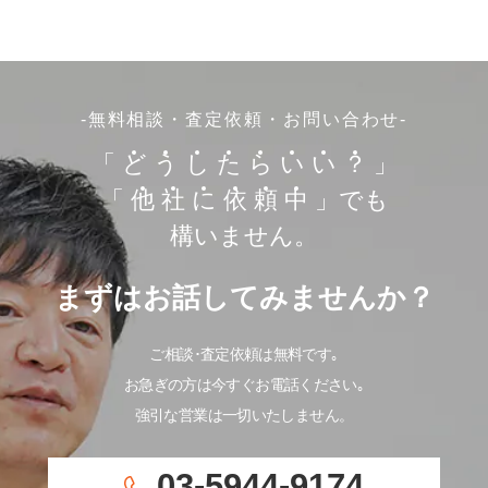
-無料相談・査定依頼・お問い合わせ-
「
ど
う
し
た
ら
い
い
？
」
「
他
社
に
依
頼
中
」でも
構いません。
まずはお話してみませんか？
ご相談･査定依頼は無料です｡
お急ぎの方は今すぐお電話ください｡
強引な営業は一切いたしません。
03-5944-9174