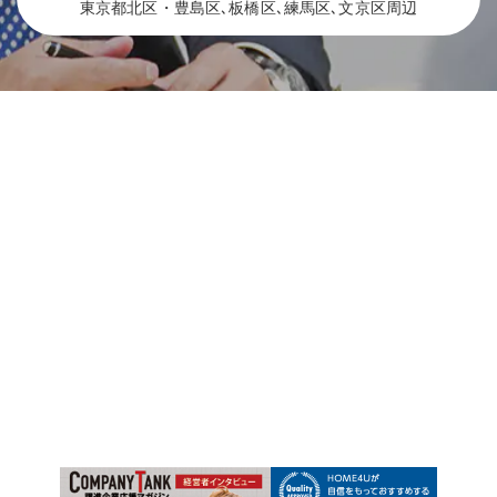
東京都北区・豊島区､板橋区､練馬区､文京区周辺