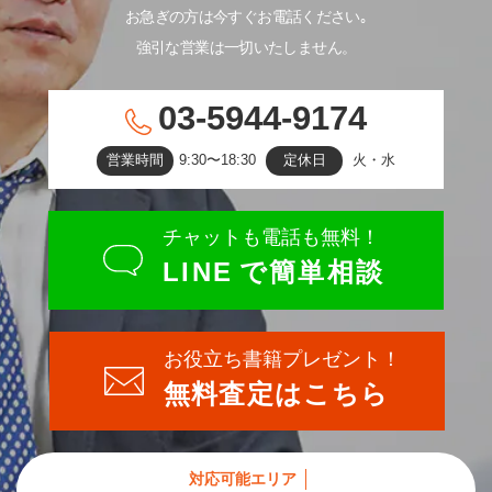
お急ぎの方は今すぐお電話ください｡
強引な営業は一切いたしません。
03-5944-9174
営業時間
9:30〜18:30
定休日
火・水
チャットも電話も無料！
LINE
で簡単相談
お役立ち書籍プレゼント！
無料査定はこちら
対応可能エリア