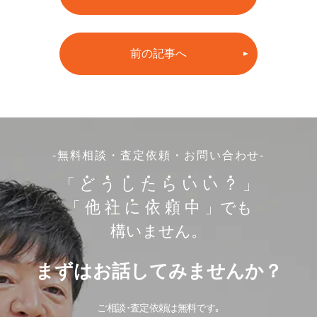
前の記事へ
-無料相談・査定依頼・お問い合わせ-
「
ど
う
し
た
ら
い
い
？
」
「
他
社
に
依
頼
中
」でも
構いません。
まずはお話してみませんか？
ご相談･査定依頼は無料です｡