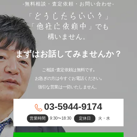
-無料相談・査定依頼・お問い合わせ-
「
ど
う
し
た
ら
い
い
？
」
「
他
社
に
依
頼
中
」でも
構いません。
まずはお話してみませんか？
ご相談･査定依頼は無料です｡
お急ぎの方は今すぐお電話ください｡
強引な営業は一切いたしません。
03-5944-9174
営業時間
9:30〜18:30
定休日
火・水