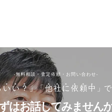
-無料相談・査定依頼・お問い合わせ-
ら
い
い
？
」
「
他
社
に
依
頼
中
」で
ずはお話してみません