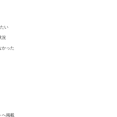
したい
状況
なかった
トへ掲載