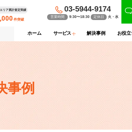
03-5944-9174
エリア累計査定実績
,000
営業時間
9:30〜18:30
定休日
火・水
件突破
ホーム
サービス
解決事例
お役立
決事例