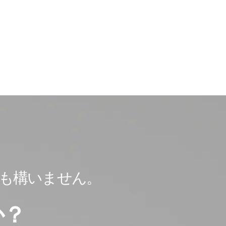
も
構いません。
か？