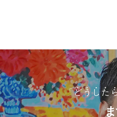
「
ど
う
し
た
ま